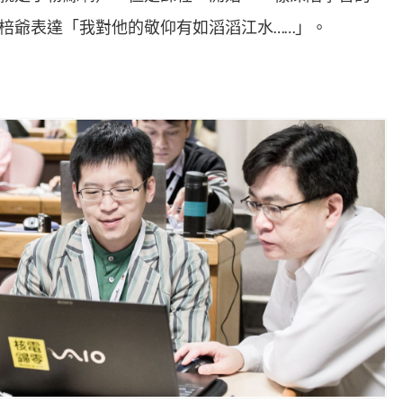
棓爺表達「我對他的敬仰有如滔滔江水……」。