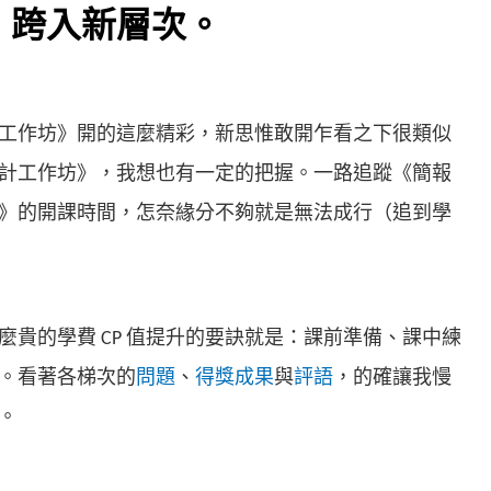
，跨入新層次。
工作坊》開的這麼精彩，新思惟敢開乍看之下很類似
計工作坊》，我想也有一定的把握。一路追蹤《簡報
》的開課時間，怎奈緣分不夠就是無法成行（追到學
麼貴的學費 CP 值提升的要訣就是：課前準備、課中練
。看著各梯次的
問題
、
得獎成果
與
評語
，的確讓我慢
。