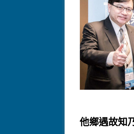
他鄉遇故知