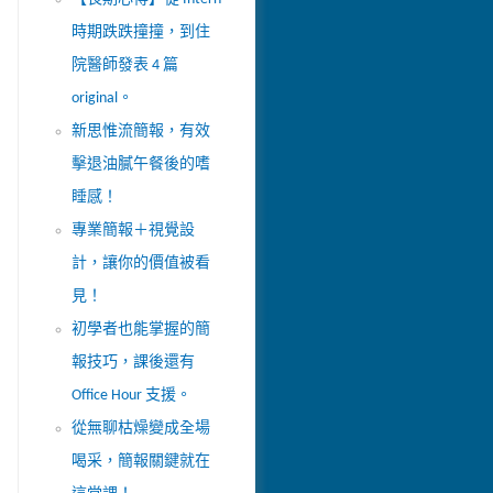
時期跌跌撞撞，到住
院醫師發表 4 篇
original。
新思惟流簡報，有效
擊退油膩午餐後的嗜
睡感！
專業簡報＋視覺設
計，讓你的價值被看
見！
初學者也能掌握的簡
報技巧，課後還有
Office Hour 支援。
從無聊枯燥變成全場
喝采，簡報關鍵就在