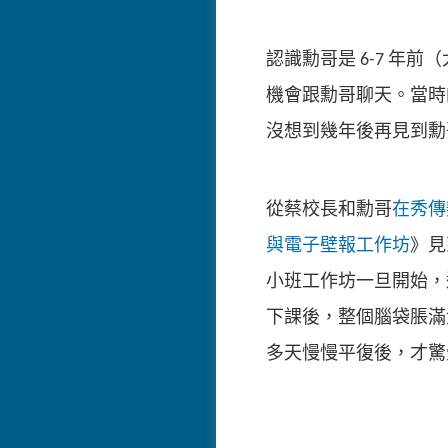
認識勳哥是 6-7 年
機會跟勳哥聊天。當時
沒想到幾年後再見到勳
從蔡校長和勳哥
在秀傳
與電子壁報工作坊
》見
小班工作坊一旦開始，
下課後，整個腦袋脹滿
多天慢慢平復後，才驚