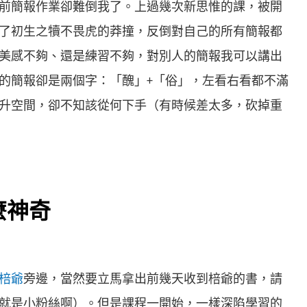
前簡報作業卻難倒我了。上過幾次新思惟的課，被開
了初生之犢不畏虎的莽撞，反倒對自己的所有簡報都
美感不夠、還是練習不夠，對別人的簡報我可以講出
的簡報卻是兩個字：「醜」+「俗」，左看右看都不滿
升空間，卻不知該從何下手（有時候差太多，砍掉重
麼神奇
棓爺
旁邊，當然要立馬拿出前幾天收到棓爺的書，請
就是小粉絲啊）。但是課程一開始，一樣深陷學習的