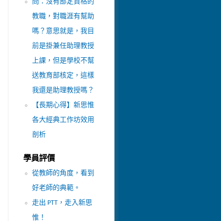
問：沒有部定資格的
教職，對職涯有幫助
嗎？意思就是，我目
前是掛兼任助理教授
上課，但是學校不幫
送教育部核定，這樣
我還是助理教授嗎？
【長期心得】新思惟
各大經典工作坊效用
剖析
學員評價
從教師的角度，看到
好老師的典範。
走出 PTT，走入新思
惟！