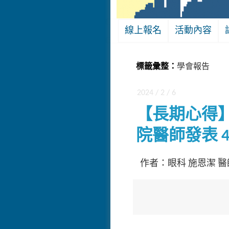
線上報名
活動內容
標籤彙整：
學會報告
2024 / 2 / 6
【長期心得】從
院醫師發表 4 篇
作者：眼科 施恩潔 