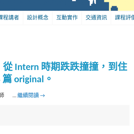
課程講者
設計概念
互動實作
交通資訊
課程評
 Intern 時期跌跌撞撞，到住
 original。
醫師 …
繼續閱讀
→