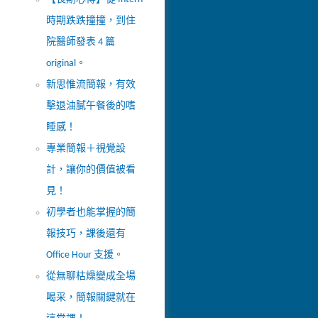
時期跌跌撞撞，到住
院醫師發表 4 篇
original。
新思惟流簡報，有效
擊退油膩午餐後的嗜
睡感！
專業簡報＋視覺設
計，讓你的價值被看
見！
初學者也能掌握的簡
報技巧，課後還有
Office Hour 支援。
從無聊枯燥變成全場
喝采，簡報關鍵就在