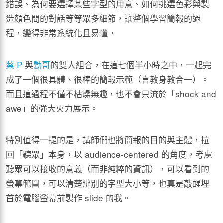
錯誤、為何要選擇某些字型的用意、如何挑選色彩與製
造顏色間的對話等等眾多細節，讓整個學習簡報的過
程，變得非常系統化且易懂。
蔡 P
與
勳哥
的雙人組合，在這七個半小時之中，一起完
成了一個很具體、很棒的簡報示範（言教身教合一）。
而且這過程不僅不枯燥無趣，也不會只流於「shock and
awe」的強大火力展示。
特別值得一提的是，講師們也將簡報的目的與主體，拉
回「聽眾」本身，以 audience-centered 的角度，考慮
聽眾可以接收的意義（而非純粹的資訊），可以看到的
螢幕範圍，可以清楚辨別的字型大小等，也真是敲醒埋
首於電腦螢幕前製作 slide 的我。