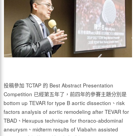
投稿參加 TCTAP 的 Best Abstract Presentation
Competition 已經第五年了，前四年的參賽主題分別是
bottom up TEVAR for type B aortic dissection、risk
factors analysis of aortic remodeling after TEVAR for
TBAD、Hexupus technique for thoraco-abdominal
aneurysm、midterm results of Viabahn assisted